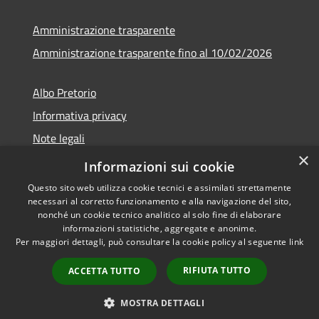
Amministrazione trasparente
Amministrazione trasparente fino al 10/02/2026
Albo Pretorio
Informativa privacy
Note legali
×
Dichiarazione di accessibilità
Informazioni sui cookie
Questo sito web utilizza cookie tecnici e assimilati strettamente
necessari al corretto funzionamento e alla navigazione del sito,
nonché un cookie tecnico analitico al solo fine di elaborare
informazioni statistiche, aggregate e anonime.
RSS
Copyright © 2026 • Comune di
Per maggiori dettagli, può consultare la cookie policy al seguente
link
Accessibilità
Sgurgola • Powered by
Privacy
Municipium
Accesso
•
RIFIUTA TUTTO
ACCETTA TUTTO
Cookie
redazione
Mappa del sito
MOSTRA DETTAGLI