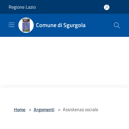
Salta al contenuto principale
Regione Lazio
Comune di Sgurgola
Home
>
Argomenti
>
Assistenza sociale