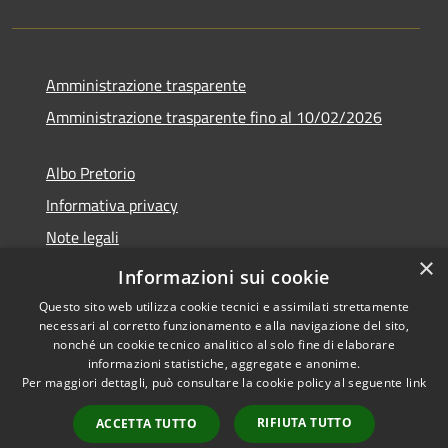
Amministrazione trasparente
Amministrazione trasparente fino al 10/02/2026
Albo Pretorio
Informativa privacy
Note legali
×
Dichiarazione di accessibilità
Informazioni sui cookie
Questo sito web utilizza cookie tecnici e assimilati strettamente
necessari al corretto funzionamento e alla navigazione del sito,
nonché un cookie tecnico analitico al solo fine di elaborare
informazioni statistiche, aggregate e anonime.
RSS
Copyright © 2026 • Comune di
Per maggiori dettagli, può consultare la cookie policy al seguente
link
Accessibilità
Sgurgola • Powered by
Privacy
Municipium
Accesso
•
RIFIUTA TUTTO
ACCETTA TUTTO
Cookie
redazione