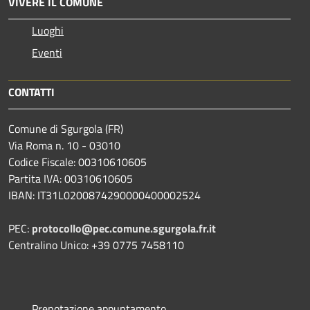
VIVERE IL COMUNE
Luoghi
Eventi
CONTATTI
Comune di Sgurgola (FR)
Via Roma n. 10 - 03010
Codice Fiscale: 00310610605
Partita IVA: 00310610605
IBAN: IT31L0200874290000400002524
PEC:
protocollo@pec.comune.sgurgola.fr.it
Centralino Unico: +39 0775 7458110
Prenotazione appuntamento