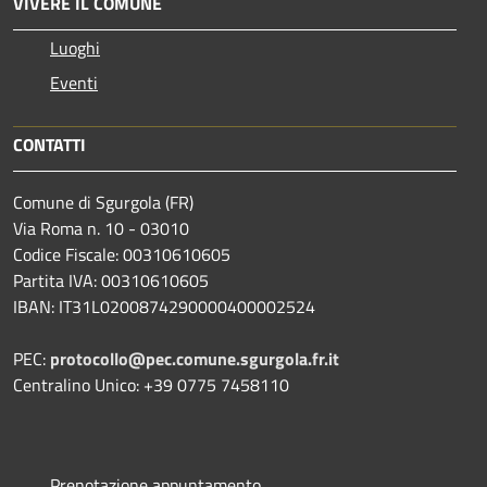
VIVERE IL COMUNE
Luoghi
Eventi
CONTATTI
Comune di Sgurgola (FR)
Via Roma n. 10 - 03010
Codice Fiscale: 00310610605
Partita IVA: 00310610605
IBAN: IT31L0200874290000400002524
PEC:
protocollo@pec.comune.sgurgola.fr.it
Centralino Unico: +39 0775 7458110
Prenotazione appuntamento