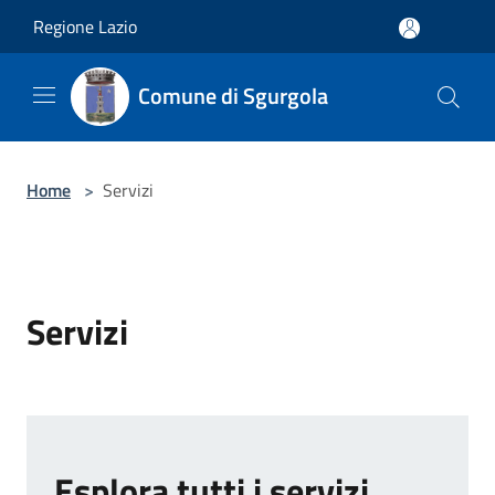
Salta al contenuto principale
Regione Lazio
Comune di Sgurgola
Home
>
Servizi
Servizi
Esplora tutti i servizi