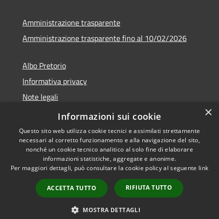
Amministrazione trasparente
Amministrazione trasparente fino al 10/02/2026
Albo Pretorio
Informativa privacy
Note legali
×
Dichiarazione di accessibilità
Informazioni sui cookie
Questo sito web utilizza cookie tecnici e assimilati strettamente
necessari al corretto funzionamento e alla navigazione del sito,
nonché un cookie tecnico analitico al solo fine di elaborare
informazioni statistiche, aggregate e anonime.
RSS
Copyright © 2026 • Comune di
Per maggiori dettagli, può consultare la cookie policy al seguente
link
Accessibilità
Sgurgola • Powered by
Privacy
Municipium
Accesso
•
RIFIUTA TUTTO
ACCETTA TUTTO
Cookie
redazione
Mappa del sito
MOSTRA DETTAGLI