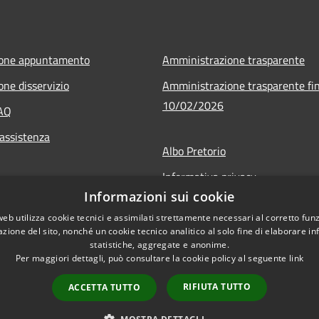
ione appuntamento
Amministrazione trasparente
one disservizio
Amministrazione trasparente fin
10/02/2026
FAQ
 assistenza
Albo Pretorio
Informativa privacy
Informazioni sui cookie
Note legali
web utilizza cookie tecnici e assimilati strettamente necessari al corretto fu
Dichiarazione di accessibilità
azione del sito, nonché un cookie tecnico analitico al solo fine di elaborare i
statistiche, aggregate e anonime.
Per maggiori dettagli, può consultare la cookie policy al seguente
link
RIFIUTA TUTTO
ACCETTA TUTTO
l sito
Copyright © 2026 • Comune di