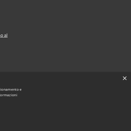
o al
×
nzionamento e
nformazioni
Municipium
Accesso redazione
 Sgurgola • Powered by
•