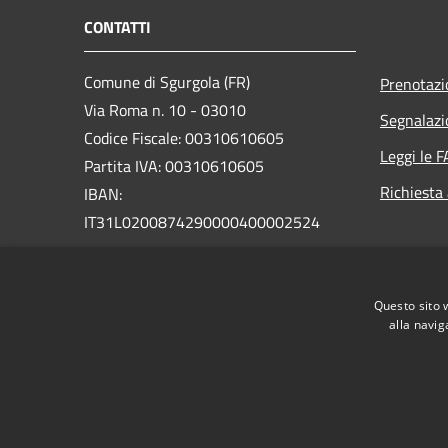
CONTATTI
Comune di Sgurgola (FR)
Prenotaz
Via Roma n. 10 - 03010
Segnalazi
Codice Fiscale: 00310610605
Leggi le 
Partita IVA: 00310610605
Richiesta
IBAN:
IT31L0200874290000400002524
PEC:
protocollo@pec.comune.sgurgola.fr.it
Questo sito 
Centralino Unico: +39 0775 7458110
alla navig
RSS
Accessibilità
Privacy
Cookie
Mappa de