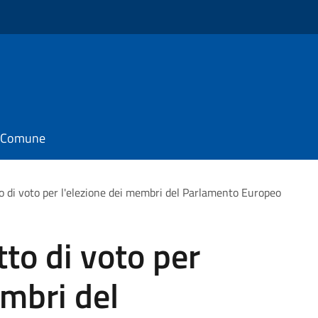
il Comune
tto di voto per l'elezione dei membri del Parlamento Europeo
tto di voto per
embri del