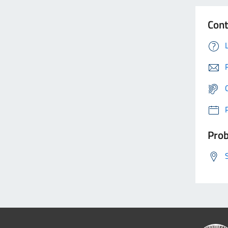
Cont
Prob