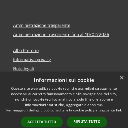
Amministrazione trasparente
Amministrazione trasparente fino al 10/02/2026
Albo Pretorio
Informativa privacy
Note legali
×
Dichiarazione di accessibilità
Informazioni sui cookie
Questo sito web utilizza cookie tecnici e assimilati strettamente
necessari al corretto funzionamento e alla navigazione del sito,
nonché un cookie tecnico analitico al solo fine di elaborare
informazioni statistiche, aggregate e anonime.
RSS
Copyright © 2026 • Comune di
Per maggiori dettagli, può consultare la cookie policy al seguente
link
Accessibilità
Sgurgola • Powered by
Privacy
Municipium
Accesso
•
RIFIUTA TUTTO
ACCETTA TUTTO
Cookie
redazione