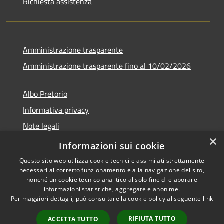
Richiesta assistenza
Amministrazione trasparente
Amministrazione trasparente fino al 10/02/2026
Albo Pretorio
Informativa privacy
Note legali
×
Dichiarazione di accessibilità
Informazioni sui cookie
Questo sito web utilizza cookie tecnici e assimilati strettamente
necessari al corretto funzionamento e alla navigazione del sito,
nonché un cookie tecnico analitico al solo fine di elaborare
informazioni statistiche, aggregate e anonime.
RSS
Copyright © 2026 • Comune di
Per maggiori dettagli, può consultare la cookie policy al seguente
link
Accessibilità
Sgurgola • Powered by
Privacy
Municipium
Accesso
•
RIFIUTA TUTTO
ACCETTA TUTTO