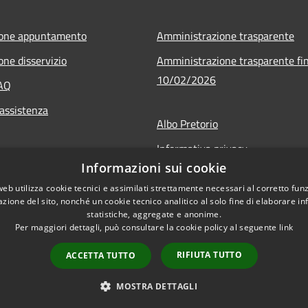
ione appuntamento
Amministrazione trasparente
one disservizio
Amministrazione trasparente fin
10/02/2026
FAQ
 assistenza
Albo Pretorio
Informativa privacy
Informazioni sui cookie
Note legali
web utilizza cookie tecnici e assimilati strettamente necessari al corretto fu
Dichiarazione di accessibilità
azione del sito, nonché un cookie tecnico analitico al solo fine di elaborare i
statistiche, aggregate e anonime.
Per maggiori dettagli, può consultare la cookie policy al seguente
link
RIFIUTA TUTTO
ACCETTA TUTTO
l sito
Copyright © 2026 • Comune di
MOSTRA DETTAGLI