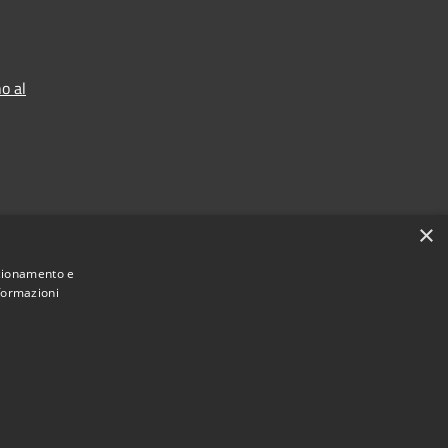
o al
×
nzionamento e
nformazioni
Municipium
Accesso redazione
 Sgurgola • Powered by
•