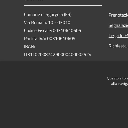
Comune di Sgurgola (FR)
Prenotaz
Via Roma n. 10 - 03010
Segnalazi
Codice Fiscale: 00310610605
Leggi le 
Partita IVA: 00310610605
Richiesta
IBAN:
IT31L0200874290000400002524
PEC:
protocollo@pec.comune.sgurgola.fr.it
Questo sito 
Centralino Unico: +39 0775 7458110
alla navig
RSS
Accessibilità
Privacy
Cookie
Mappa de