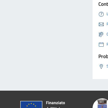
Cont
Prob