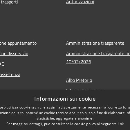
Autorizzazioni
 trasporti
ione appuntamento
Amministrazione trasparente
one disservizio
Amministrazione trasparente fin
10/02/2026
FAQ
 assistenza
Albo Pretorio
Informativa privacy
Informazioni sui cookie
Note legali
web utilizza cookie tecnici e assimilati strettamente necessari al corretto fu
Dichiarazione di accessibilità
azione del sito, nonché un cookie tecnico analitico al solo fine di elaborare i
statistiche, aggregate e anonime.
Per maggiori dettagli, può consultare la cookie policy al seguente
link