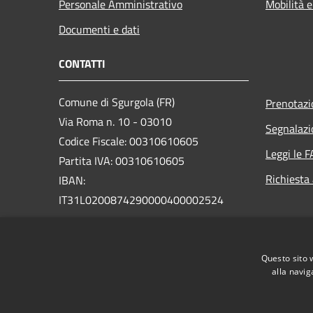
Personale Amministrativo
Mobilità e
Documenti e dati
CONTATTI
Comune di Sgurgola (FR)
Prenotaz
Via Roma n. 10 - 03010
Segnalazi
Codice Fiscale: 00310610605
Leggi le 
Partita IVA: 00310610605
Richiesta
IBAN:
IT31L0200874290000400002524
PEC:
protocollo@pec.comune.sgurgola.fr.it
Questo sito 
Centralino Unico: +39 0775 7458110
alla navig