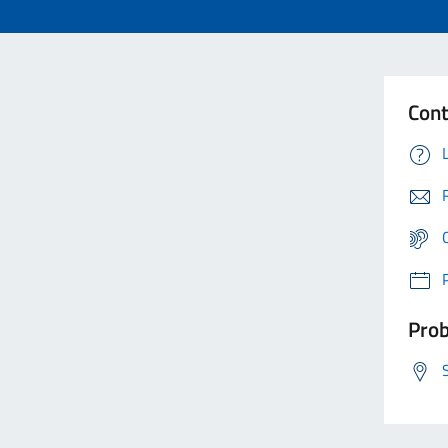
Cont
Prob