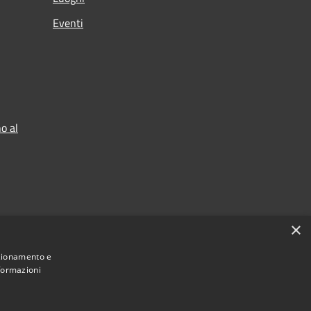
Eventi
o al
×
nzionamento e
nformazioni