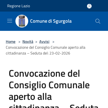
Salta al contenuto principale
Regione Lazio
Comune di Sgurgola
Home
>
Novità
>
Avvisi
>
Convocazione del Consiglio Comunale aperto alla
cittadinanza – Seduta del: 23-02-2026
Convocazione del
Consiglio Comunale
aperto alla
cittadinanza – Seduta