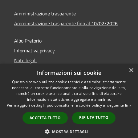
Amministrazione trasparente
Amministrazione trasparente fino al 10/02/2026
Albo Pretorio
Informativa privacy
Note legali
×
Dichiarazione di accessibilità
Informazioni sui cookie
Questo sito web utilizza cookie tecnici e assimilati strettamente
necessari al corretto funzionamento e alla navigazione del sito,
nonché un cookie tecnico analitico al solo fine di elaborare
informazioni statistiche, aggregate e anonime.
RSS
Copyright © 2026 • Comune di
Per maggiori dettagli, può consultare la cookie policy al seguente
link
Accessibilità
Sgurgola • Powered by
Privacy
Municipium
Accesso
•
RIFIUTA TUTTO
ACCETTA TUTTO
Cookie
redazione
Mappa del sito
MOSTRA DETTAGLI