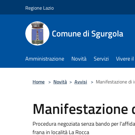
Salta al contenuto principale
Regione Lazio
Comune di Sgurgola
Amministrazione
Novità
Servizi
Vivere 
Home
>
Novità
>
Avvisi
>
Manifestazione di 
Manifestazione d
Procedura negoziata senza bando per l'affidam
frana in località La Rocca