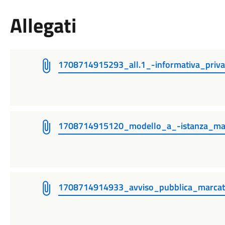
Allegati
1708714915293_all.1_-informativa_priv
1708714915120_modello_a_-istanza_ma
1708714914933_avviso_pubblica_marca