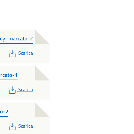
acy_marcato-2
PDF
Scarica
rcato-1
PDF
Scarica
to-2
PDF
Scarica